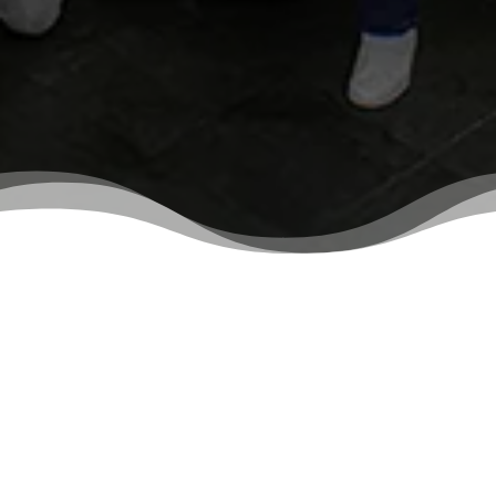
Uma celebração de 100 anos não acontece todos
os dias. Não são todas as instituições que
resistem ao tempo. E nós temos muita alegria em
ver nossa comunidade se tornar CENTENÁRIA.
O primeiro grande desafio que enfrentamos foi o